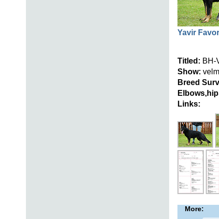
Yavir Favo
Titled:
BH-V
Show:
velmi
Breed Surv
Elbows,hip
Links:
More: