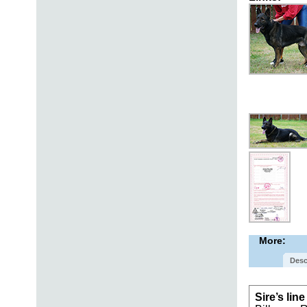
More:
Desc
Sire’s lin