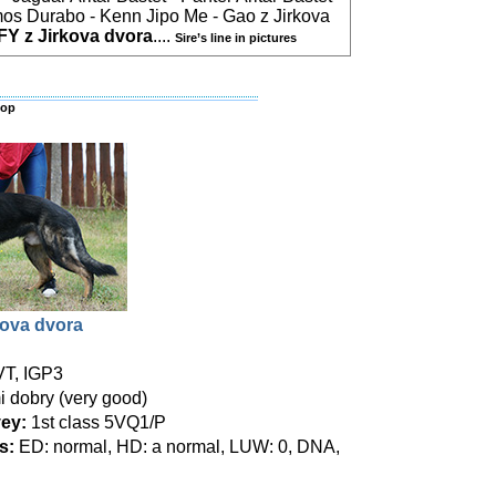
os Durabo - Kenn Jipo Me - Gao z Jirkova
FY z Jirkova dvora
....
Sire’s line in pictures
top
rkova dvora
T, IGP3
 dobry (very good)
ey:
1st class 5VQ1/P
s:
ED: normal, HD: a normal, LUW: 0, DNA,