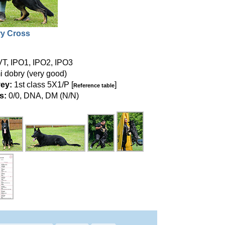
ry Cross
T, IPO1, IPO2, IPO3
 dobry (very good)
ey:
1st class 5X1/P [
]
Reference table
s:
0/0, DNA, DM (N/N)