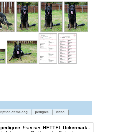
ription of the dog
pedigree
video
e pedigree:
Founder
:
HETTEL Uckermark
-