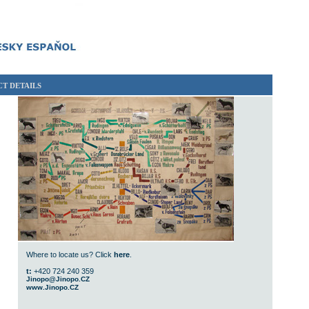
T DETAILS
Where to locate us? Click
here
.
t:
+420 724 240 359
Jinopo@Jinopo.CZ
www.Jinopo.CZ