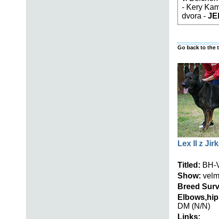
- Kery Kam
dvora -
JE
Go back to the 
Lex II z Ji
Titled:
BH-V
Show:
velmi
Breed Surv
Elbows,hip
DM (N/N)
Links: