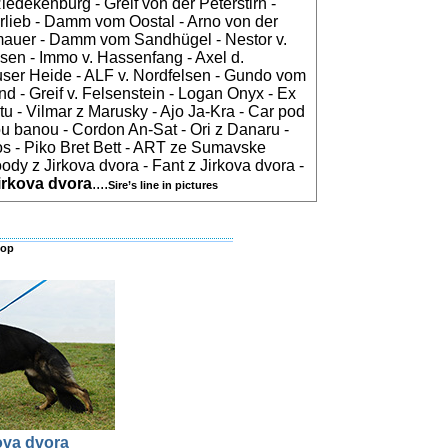
iedekenburg - Greif von der Peterstirn -
rlieb - Damm vom Oostal - Arno von der
mauer - Damm vom Sandhügel - Nestor v.
sen - Immo v. Hassenfang - Axel d.
ser Heide - ALF v. Nordfelsen - Gundo vom
nd - Greif v. Felsenstein - Logan Onyx - Ex
u - Vilmar z Marusky - Ajo Ja-Kra - Car pod
 banou - Cordon An-Sat - Ori z Danaru -
 - Piko Bret Bett - ART ze Sumavske
ody z Jirkova dvora - Fant z Jirkova dvora -
Jirkova dvora
....
Sire’s line in pictures
top
ova dvora