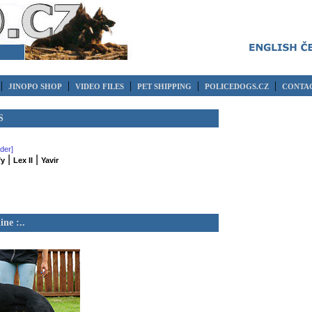
|
|
|
|
|
JINOPO SHOP
VIDEO FILES
PET SHIPPING
POLICEDOGS.CZ
CONTAC
S
rder]
|
|
fy
Lex II
Yavir
ine :..