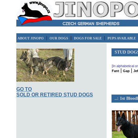
|
|
|
ABOUT JINOPO
OUR DOGS
DOGS FOR SALE
PUPS AVAILABLE
STUD DOG
[In alphabetical o
|
|
Fant
Gap
Je
GO TO
SOLD OR RETIRED STUD DOGS
..: 1st Bloodl