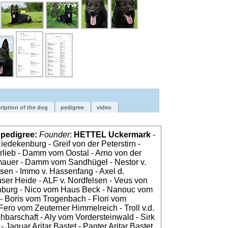
ription of the dog
pedigree
video
e pedigree:
Founder
:
HETTEL Uckermark
-
iedekenburg - Greif von der Peterstirn -
rlieb - Damm vom Oostal - Arno von der
mauer - Damm vom Sandhügel - Nestor v.
sen - Immo v. Hassenfang - Axel d.
er Heide - ALF v. Nordfelsen - Veus von
enburg - Nico vom Haus Beck - Nanouc vom
 Boris vom Trogenbach - Flori vom
 Fero vom Zeuterner Himmelreich - Troll v.d.
barschaft - Aly vom Vordersteinwald - Sirk
- Jaguar Aritar Bastet - Panter Aritar Bastet