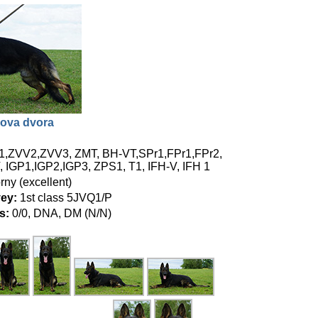
kova dvora
,ZVV2,ZVV3, ZMT, BH-VT,SPr1,FPr1,FPr2,
, IGP1,IGP2,IGP3, ZPS1, T1, IFH-V, IFH 1
ny (excellent)
ey:
1st class 5JVQ1/P
s:
0/0, DNA, DM (N/N)