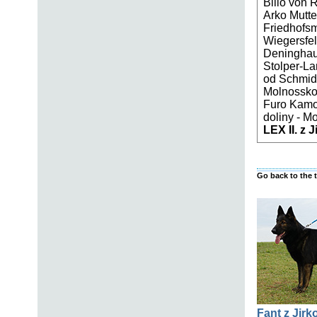
Billo von R
Arko Mutte
Friedhofs
Wiegersfel
Deninghau
Stolper-La
od Schmidt
Molnosskou
Furo Kamos
doliny - Mo
LEX II. z 
Go back to the 
Fant z Jirk