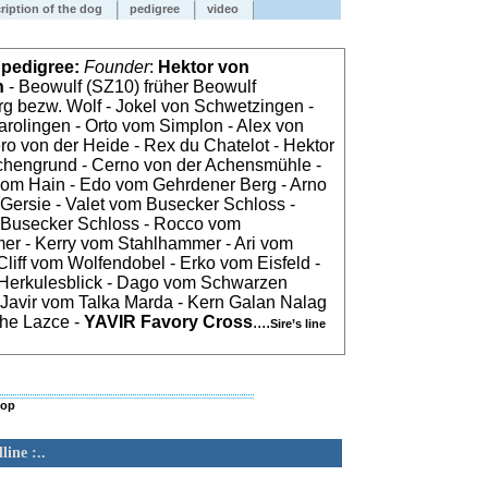
ription of the dog
pedigree
video
e pedigree:
Founder
:
Hektor von
n
- Beowulf (SZ10) früher Beowulf
 bezw. Wolf - Jokel von Schwetzingen -
arolingen - Orto vom Simplon - Alex von
ro von der Heide - Rex du Chatelot - Hektor
hengrund - Cerno von der Achensmühle -
vom Hain - Edo vom Gehrdener Berg - Arno
ersie - Valet vom Busecker Schloss -
 Busecker Schloss - Rocco vom
er - Kerry vom Stahlhammer - Ari vom
 Cliff vom Wolfendobel - Erko vom Eisfeld -
Herkulesblick - Dago vom Schwarzen
Javir vom Talka Marda - Kern Galan Nalag
che Lazce -
YAVIR Favory Cross
....
Sire’s line
top
line :..