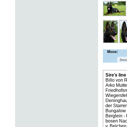
More:
Desc
Sire’s lin
Billo von R
Arko Mutte
Friedhofs
Wiegersfel
Deninghaus
der Starr
Bungalow -
Berglein -
bosen Nach
v. Belchen 