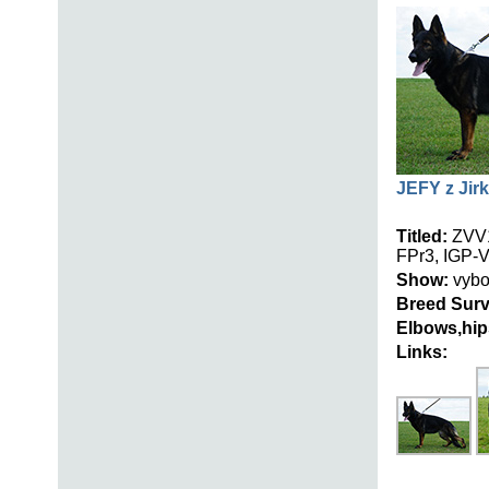
JEFY z Jir
Titled:
ZVV1
FPr3, IGP-V
Show:
vybor
Breed Surv
Elbows,hip
Links: