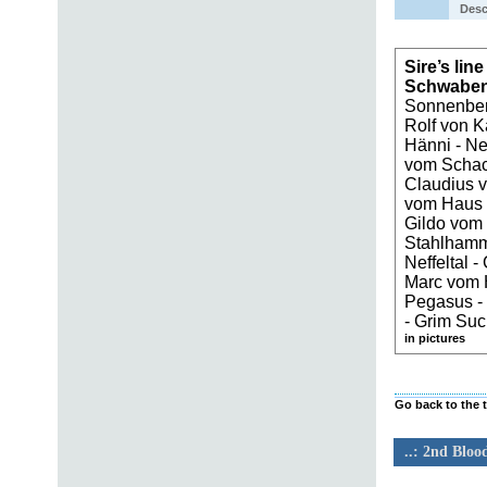
Desc
Sire’s lin
Schwabe
Sonnenberg
Rolf von K
Hänni - Ne
vom Schac
Claudius 
vom Haus G
Gildo vom
Stahlhamm
Neffeltal -
Marc vom 
Pegasus - 
- Grim Su
in pictures
Go back to the 
..: 2nd Blood