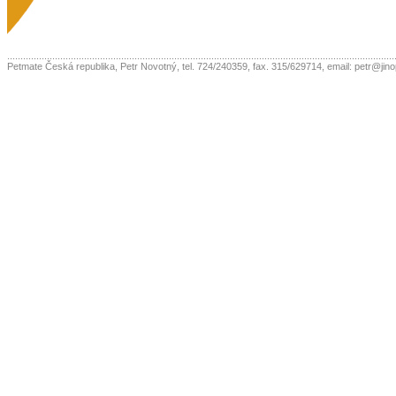
..................................................................................................................................................
Petmate Česká republika, Petr Novotný, tel. 724/240359, fax. 315/629714, email: petr@jin