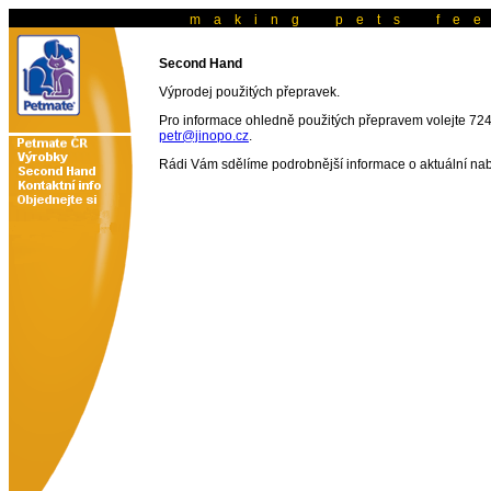
m a k i n g p e t s f e 
Second Hand
Výprodej použitých přepravek.
Pro informace ohledně použitých přepravem volejte 72
petr@jinopo.cz
.
Rádi Vám sdělíme podrobnější informace o aktuální nab